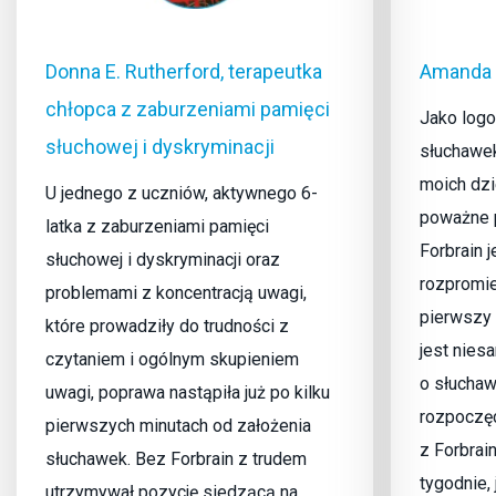
Donna E. Rutherford, terapeutka
Amanda 
chłopca z zaburzeniami pamięci
Jako log
słuchowej i dyskryminacji
słuchawek
moich dzi
U jednego z uczniów, aktywnego 6-
poważne p
latka z zaburzeniami pamięci
Forbrain 
słuchowej i dyskryminacji oraz
rozpromie
problemami z koncentracją uwagi,
pierwszy 
które prowadziły do trudności z
jest nies
czytaniem i ogólnym skupieniem
o słuchaw
uwagi, poprawa nastąpiła już po kilku
rozpoczęc
pierwszych minutach od założenia
z Forbrai
słuchawek. Bez Forbrain z trudem
tygodnie,
utrzymywał pozycję siedzącą na