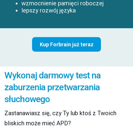
wzmocnienie pamięci roboczej
lepszy rozwój języka
Kup Forbrain już teraz
Wykonaj darmowy test na
zaburzenia przetwarzania
słuchowego
Zastanawiasz się, czy Ty lub ktoś z Twoich
bliskich może mieć APD?