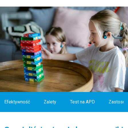
Efektywność
Zalety
Test na APD
Zastosow