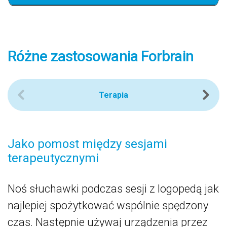
Różne zastosowania Forbrain
Terapia
Jako pomost między sesjami
D
terapeutycznymi
P
Noś słuchawki podczas sesji z logopedą jak
n
najlepiej spożytkować wspólnie spędzony
W
czas. Następnie używaj urządzenia przez
i