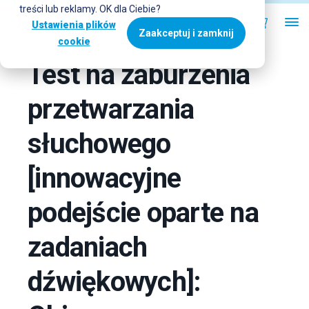
treści lub reklamy. OK dla Ciebie?
Ustawienia plików
Zaakceptuj i zamknij
cookie
Test na zaburzenia
przetwarzania
słuchowego
[innowacyjne
podejście oparte na
zadaniach
dźwiękowych]: