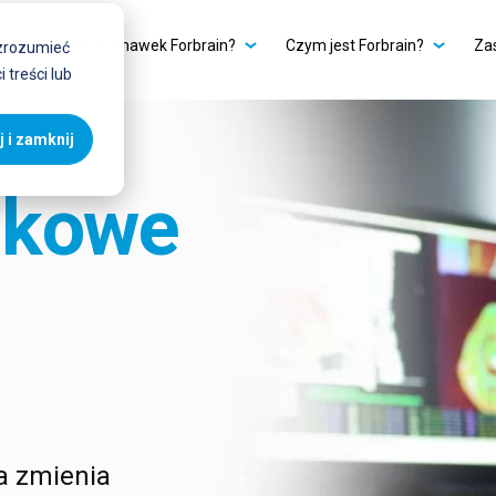
Kto używa słuchawek Forbrain?
Czym jest Forbrain?
Za
 zrozumieć
 treści lub
 i zamknij
ukowe
a zmienia