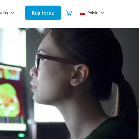
Kup teraz
soby
Polski