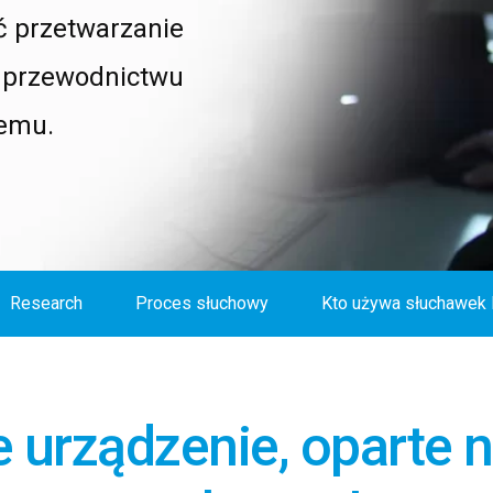
ć przetwarzanie
i przewodnictwu
nemu.
Research
Proces słuchowy
Kto używa słuchawek 
 urządzenie, oparte 