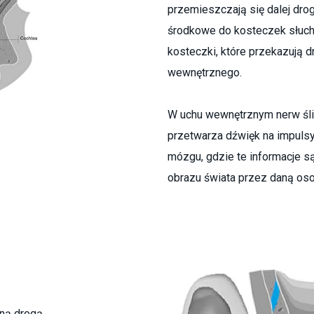
przemieszczają się dalej dro
środkowe do kosteczek słucho
kosteczki, które przekazują 
wewnętrznego.
W uchu wewnętrznym nerw ś
przetwarza dźwięk na impulsy 
mózgu, gdzie te informacje 
obrazu świata przez daną oso
yną drogą