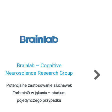
Brainlab – Cognitive
Neuroscience Research Group
Wpływ s
Potencjalne zastosowanie słuchawek
czytan
Forbrain® w jąkaniu – studium
pojedynczego przypadku