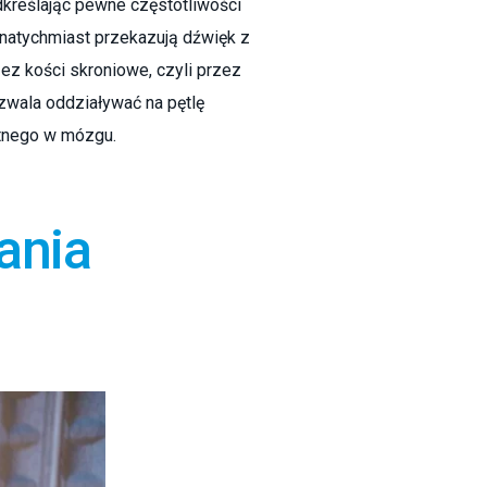
dkreślając pewne częstotliwości
 natychmiast przekazują dźwięk z
z kości skroniowe, czyli przez
zwala oddziaływać na pętlę
tnego w mózgu.
ania