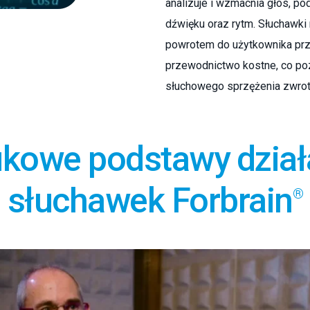
analizuje i wzmacnia głos, po
dźwięku oraz rytm. Słuchawki
powrotem do użytkownika prze
przewodnictwo kostne, co po
słuchowego sprzężenia zwro
kowe podstawy dział
słuchawek Forbrain
®