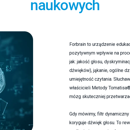
naukowych
Forbrain to urządzenie eduk
pozytywnym wpływie na proce
jak: jakość głosu, dyskrymina
dźwięków), jąkanie, ogólne dz
umiejętność czytania. Słucha
właścicieli Metody Tomatisa®
mózg skuteczniej przetwarza
Gdy mówimy, filtr dynamiczn
koryguje dźwięk głosu. To re