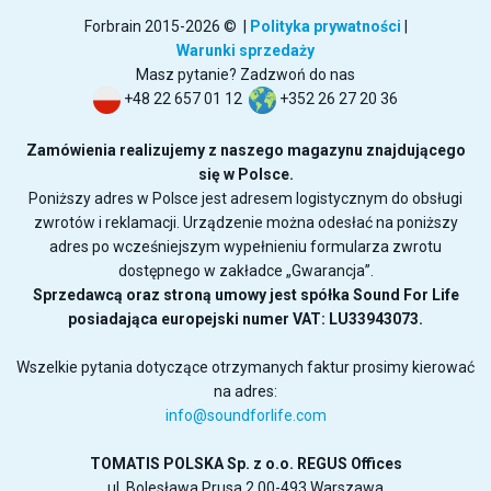
Forbrain 2015-2026 © |
Polityka prywatności
|
Warunki sprzedaży
Masz pytanie? Zadzwoń do nas
+48 22 657 01 12
+352 26 27 20 36
Zamówienia realizujemy z naszego magazynu znajdującego
się w Polsce.
Poniższy adres w Polsce jest adresem logistycznym do obsługi
zwrotów i reklamacji. Urządzenie można odesłać na poniższy
adres po wcześniejszym wypełnieniu formularza zwrotu
dostępnego w zakładce „Gwarancja”.
Sprzedawcą oraz stroną umowy jest spółka Sound For Life
posiadająca europejski numer VAT: LU33943073.
Wszelkie pytania dotyczące otrzymanych faktur prosimy kierować
na adres:
info@soundforlife.com
TOMATIS POLSKA Sp. z o.o.
REGUS Offices
ul. Bolesława Prusa 2 00-493 Warszawa