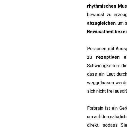
rhythmischen Mus
bewusst zu erzeu
abzugleichen
, um 
Bewusstheit beze
Personen mit Aussp
zu
rezeptiven 
Schwierigkeiten, di
dass ein Laut durc
weggelassen werden.
sich nicht frei ausd
Forbrain ist ein Ge
um auf den natürlic
direkt, sodass Si