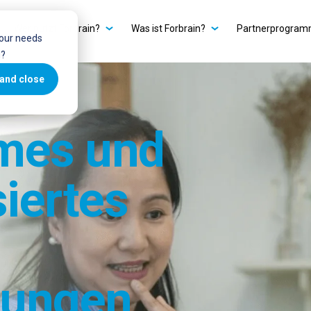
Wer nutzt Forbrain?
Was ist Forbrain?
Partnerprogra
your needs
u?
and close
ames und
iertes
rungen