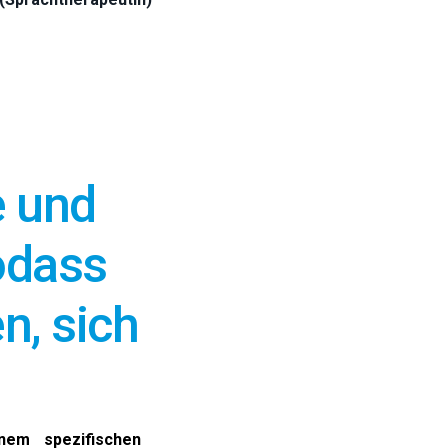
e und
sodass
n, sich
inem spezifischen