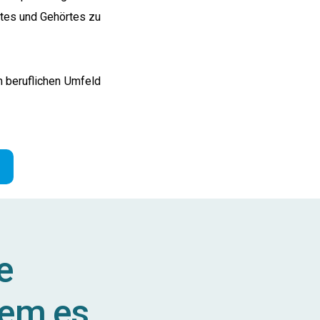
gtes und Gehörtes zu
m beruflichen Umfeld
e
dem es