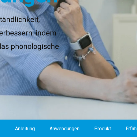
ändlichkeit,
verbessern, indem
das phonologische
e
Anleitung
Anwendungen
Produkt
Erfah