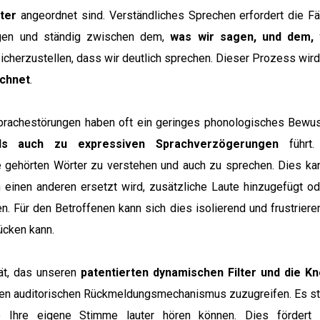
ter
angeordnet sind. Verständliches Sprechen erfordert die Fä
gen und ständig zwischen dem,
was wir sagen, und dem, 
sicherzustellen, dass wir deutlich sprechen. Dieser Prozess wir
ichnet
.
rachestörungen haben oft ein geringes phonologisches Bewu
als auch zu expressiven Sprachverzögerungen
führt.
e gehörten Wörter zu verstehen und auch zu sprechen. Dies kan
h einen anderen ersetzt wird, zusätzliche Laute hinzugefügt o
 Für den Betroffenen kann sich dies isolierend und frustriere
rücken kann.
rät, das unseren
patentierten dynamischen Filter und die K
hen auditorischen Rückmeldungsmechanismus zuzugreifen. Es st
e Ihre eigene Stimme lauter hören können. Dies fördert 