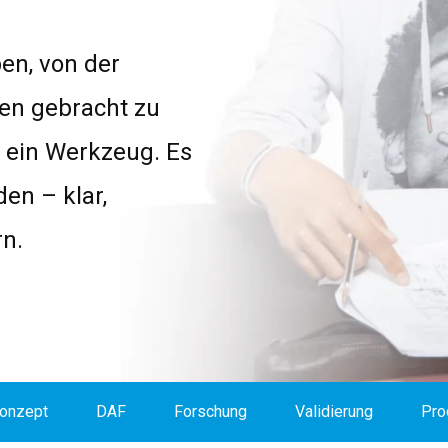
en, von der
en gebracht zu
r ein Werkzeug. Es
den – klar,
n.
onzept
DAF
Forschung
Validierung
Pro