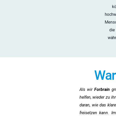
kö
hochw
Mensch
die
währ
War
Als wir
Forbrain
grü
helfen, wieder zu i
daran, wie das klar
freisetzen kann. I