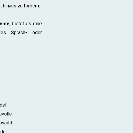
 hinaus zu fördern.
teme
, bietet es eine
des Sprach- oder
g
dell
svolle
sowohl
 der