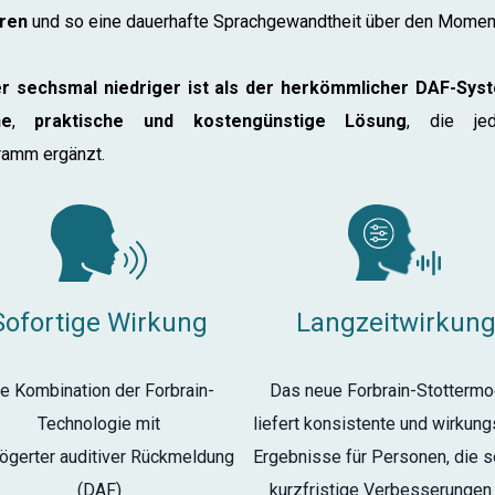
eren
und so eine dauerhafte Sprachgewandtheit über den Moment
r sechsmal niedriger ist als der herkömmlicher DAF-Sys
he
,
praktische und kostengünstige Lösung
, die je
ramm ergänzt.
Sofortige Wirkung
Langzeitwirkun
e Kombination der Forbrain-
Das neue Forbrain-Stottermo
Technologie mit
liefert konsistente und wirkung
ögerter auditiver Rückmeldung
Ergebnisse für Personen, die 
(DAF)
kurzfristige Verbesserungen