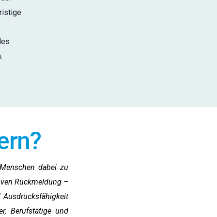
ristige
des
.
ern?
: Menschen dabei zu
itiven Rückmeldung –
d Ausdrucksfähigkeit
r, Berufstätige und