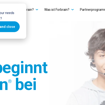
Wer nutzt Forbrain?
Was ist Forbrain?
Partnerprogra
your needs
u?
and close
beginnt
in
bei
®