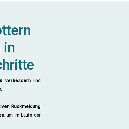
ottern
 in
chritte
 zu verbessern
und
n.
tiven Rückmeldung
en
, um im Laufe der