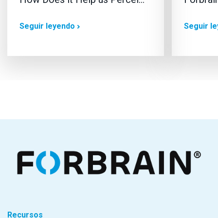
Seguir leyendo
Seguir l
Recursos