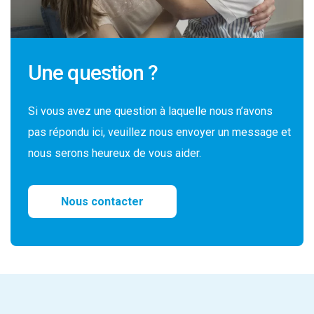
Une question ?
Si vous avez une question à laquelle nous n’avons
pas répondu ici, veuillez nous envoyer un message et
nous serons heureux de vous aider.
Nous contacter