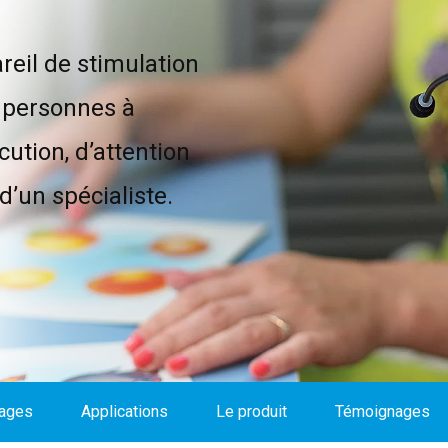
reil de stimulation
s personnes à
ution, d’attention
d’un spécialiste.
ages
Applications
Le produit
Témoignages