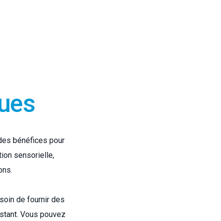
ques
des bénéfices pour
tion sensorielle,
ons.
esoin de fournir des
istant. Vous pouvez