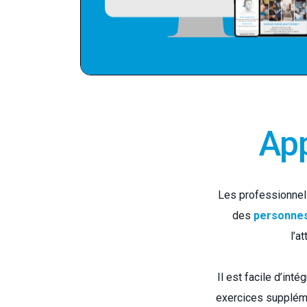
App
Les professionnel
des
personnes
l’a
Il est facile d’int
exercices suppléme