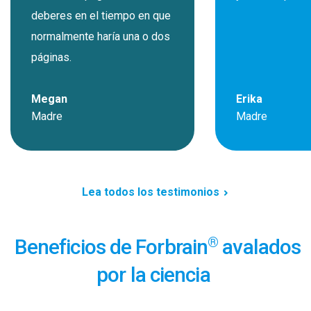
deberes en el tiempo en que
normalmente haría una o dos
páginas.
Megan
Erika
Madre
Madre
Lea todos los testimonios
®
Beneficios de Forbrain
avalados
por la ciencia