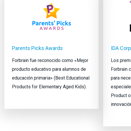
Parents Picks Awards
IDA Cor
Forbrain fue reconocido como «Mejor
Los premi
producto educativo para alumnos de
Forbrain 
educación primaria» (Best Educational
para nece
Products for Elementary Aged Kids).
especiale
Product o
innovació